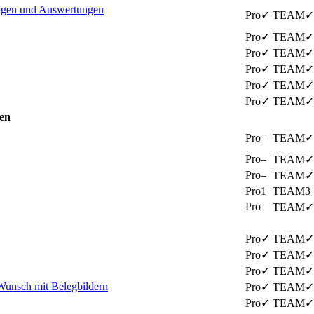
lungen und Auswertungen
✓
✓
✓
✓
✓
✓
✓
✓
✓
✓
✓
✓
en
–
✓
–
✓
–
✓
1
3
✓
✓
✓
✓
✓
✓
✓
unsch mit Belegbildern
✓
✓
✓
✓