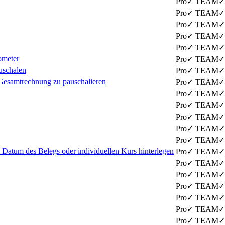
✓
✓
✓
✓
✓
✓
✓
✓
✓
✓
ometer
✓
✓
uschalen
✓
✓
Gesamtrechnung zu pauschalieren
✓
✓
✓
✓
✓
✓
✓
✓
✓
✓
✓
✓
atum des Belegs oder individuellen Kurs hinterlegen
✓
✓
✓
✓
✓
✓
✓
✓
✓
✓
✓
✓
✓
✓