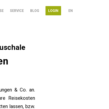
SE
SERVICE
BLOG
LOGIN
EN
uschale
en
tungen & Co. an.
hre Reisekosten
ten lassen, bzw.